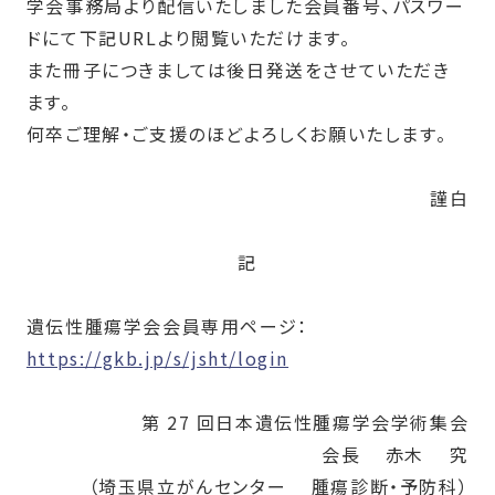
学会事務局より配信いたしました会員番号、パスワー
ドにて下記
URL
より閲覧いただけます。
また冊子につきましては後日発送をさせていただき
ます。
何卒ご理解・ご支援のほどよろしくお願いたします。
謹白
記
遺伝性腫瘍学会会員専用ページ：
https://gkb.jp/s/jsht/login
第 27 回日本遺伝性腫瘍学会学術集会
会長
赤木
究
（埼玉県立がんセンター
腫瘍診断・予防科）