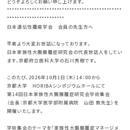
どうぞよろしくお願い申し上げます。
**********************************************
***********************
日本遺伝性腫瘍学会 会員の先生方へ
平素より大変お世話になっております。
日本家族性大腸腺腫症研究会の代表世話人をしてい
ます、京都府立医科大学の石川秀樹です。
このたび、
2026
年
10
月
1
日（木）
14
：
00
から
京都大学
HORIBA
シンポジウムホールにて
第
14
回日本家族性大腸腺腫症研究会学術集会
（会長：京都大学医学部附属病院 山田 敦先生）を
開催いたします。
学術集会のテーマを「家族性大腸腺腫症マネージメ