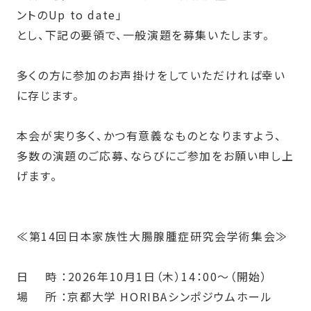
ントの
Up to date
」
とし、下記の要領で、一般演題を募集いたします。
多くの方に参加のお声掛けをしていただければ幸い
に存じます。
本会が実り多く、かつ有意義なものとなりますよう、
多数の演題のご応募、ならびにご参加をお願い申し上
げます。
≪
第
14
回日本家族性大腸腺腫症研究会学術集会
≫
日 時 ：
2026
年
10
月
1
日（木）
14
：
00
～（開始）
場 所 ：京都大学
HORIBA
シンポジウムホール