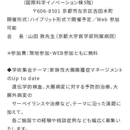
（国際科学イノベーション棟
5
階）
〒
606-8501
京都市左京区吉田本町
開催形式：ハイブリット形式で開催予定／
Web
参加
可能
会 長 ：山田 敦先生（京都大学医学部附属病院）
＊参加費：現地参加・
WEB
参加ともに無料
◆
学術集会テーマ：家族性大腸腺腫症マネージメント
の
Up to date
遺伝学的検査、大腸病変に対する予防的治療、大
腸外病変の
サーベイランスや治療など、テーマに沿った演題に
加えて、
各ご施設での経験や相談症例なども幅広く募集い
たします。