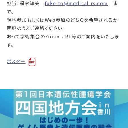
担当：福家知美
fuke-to@medical-rs.com
ま
で、
現地参加もしくは
Web
参加のどちらを希望されるか
明記のうえご連絡ください。
おって学術集会の
Zoom URL
等のご案内をいたしま
す。
ポスター