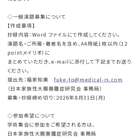
◇
一般演題募集について
【作成要項】
抄録内容：
Word
ファイルにて作成してください。
演題名・ご所属・著者名を含め、
A4
用紙
1
枚以内（
12
point
メイリオ）に
まとめていただき、
e-mail
に添付して下記までお送り
ください。
提出先：福家知美
fuke-to@medical-rs.com
（日本家族性大腸腺腫症研究会 事務局）
募集・抄録締め切り：
2026
年
8
月
31
日
(
月
)
◇
参加希望について
学術集会に参加をご希望される方は、
日本家族性大腸腺腫症研究会 事務局