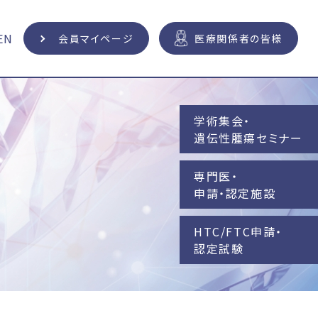
EN
会員マイページ
医療関係者の皆様
学術集会・
遺伝性腫瘍セミナー
専門医・
申請・認定施設
HTC/FTC申請・
認定試験