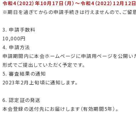
令和
4
（
2022
）年
10
月
17
日（月）～令和
4
（
2022
）
12
月
12
日
※期日を過ぎてからの申請手続きは行えませんので、ご留意
3. 申請手数料
10,000円
4. 申請方法
申請期間内に本会ホームページに申請用ページを公開いたし
形式でご提出していただく予定です。
5. 審査結果の通知
2023年2月上旬頃に通知します。
6. 認定証の発送
本会登録の送付先にお届けします（有効期間5年）。