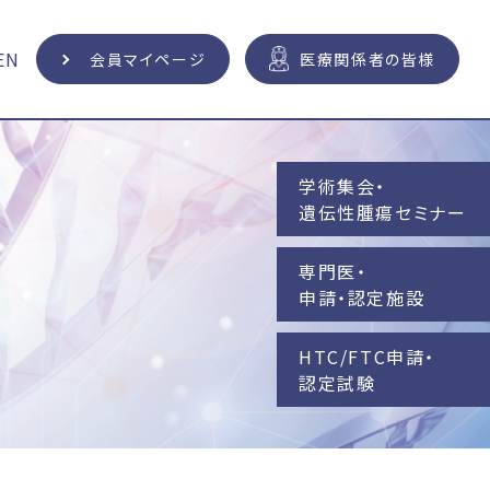
EN
会員マイページ
医療関係者の皆様
学術集会・
遺伝性腫瘍セミナー
専門医・
申請・認定施設
HTC/FTC申請・
認定試験