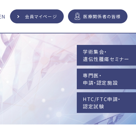
EN
会員マイページ
医療関係者の皆様
学術集会・
遺伝性腫瘍セミナー
専門医・
申請・認定施設
HTC/FTC申請・
認定試験