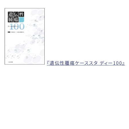
『遺
伝
性腫
瘍ケーススタ ディー100』