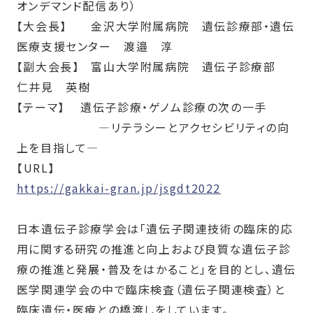
オンデマンド配信あり）
【大会長】
金沢大学附属病院 遺伝診療部・遺伝
医療支援センター 渡邉 淳
【副大会長】
富山大学附属病院 遺伝子診療部
仁井見 英樹
【テーマ】
遺伝子診療・ゲノム診療の次の一手
―リテラシーとアクセシビリティの向
上を目指して―
【
URL
】
https://gakkai-gran.jp/jsgdt2022
日本遺伝子診療学会は「遺伝子関連技術の臨床的応
用に関する研究の推進と向上および良質な遺伝子診
療の推進と発展・普及をはかること」を目的とし、遺伝
医学関連学会の中で臨床検査（遺伝子関連検査）と
臨床遺伝・医療との橋渡しをしています。