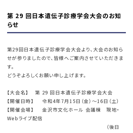
第 29 回日本遺伝子診療学会大会のお知
らせ
第29回日本遺伝子診療学会大会より、大会のお知ら
せが参りましたので、皆様へご案内させていただきま
す。
どうぞよろしくお願い申し上げます。
【大会名】
第
29
回日本遺伝子診療学会大会
【開催日時】
令和
4
年
7
月
15
日（金）～
16
日（土）
【開催会場】
金沢市文化ホール 会議棟 現地・
Web
ライブ配信
（後日