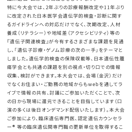
特に今大会では、
2
年ぶりの診療報酬改定や
11
年ぶり
に改定された日本医学会遺伝学的検査・診断に関す
るガイドラインへの対応だけでなく、次期改定、人材
養成（リテラシー）や地域差（アクセシビリティ）等の
『遺伝子関連検査』が今有するさまざまな課題を見通
し、「遺伝子診療・ゲノム診療の次の一手」をテーマと
しました。遺伝学的検査の保険収載等、日本遺伝性腫
瘍学会とも共通の課題を別の視点・切り口での情報
収集、検討ができます。本大会では、会場（金沢）だけ
でなくお住まい・ご勤務の地域からも
web
を通してラ
イブで情報の共有、討議にご参加いただくことで、次
の日から現場に還元できることを目指しています（口
演の多くは後日オンデマンド配信いたします）。本大会
ご参加により、臨床遺伝専門医、認定遺伝カウンセラ
ー
®
等の臨床遺伝関専門職の更新単位を取得するこ