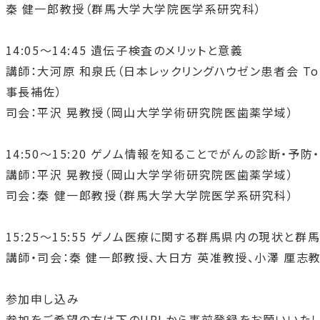
秦 健一郎教授（群馬大学大学院医学系研究科）
14:05〜
14:45
遺伝子検査のメリットと意義
講師：大河原 和泉氏（日本レックリングハウゼン患者会
To
事長補佐）
司会：平沢 晃教授（岡山大学学術研究院医歯薬学域）
14:50〜
15:20
ゲノム情報を知ることでがんの診断・予防
講師：平沢 晃教授（岡山大学学術研究院医歯薬学域）
司会：秦 健一郎教授（群馬大学大学院医学系研究科）
15:25〜
15:55
ゲノム医療に関する群馬県内の現状と群
講師・司会：秦 健一郎教授、大日方 英准教授、小澤 厘
参加申し込み
参加をご希望の方は下の
URL
から事前登録をお願いいたし